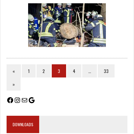
«
1
2
3
4
…
33
»
DOWNLOADS