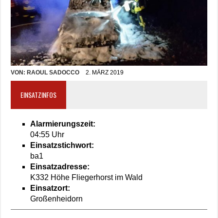
VON:
RAOUL SADOCCO
2. MÄRZ 2019
EINSATZINFOS
Alarmierungszeit:
04:55 Uhr
Einsatzstichwort:
ba1
Einsatzadresse:
K332 Höhe Fliegerhorst im Wald
Einsatzort:
Großenheidorn